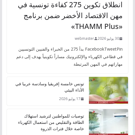
انطلاق تكوين 275 كفاءة تونسية في
مهن الاقتصاد الأخضر ضمن برنامج
«THAMM Plus»
30 يوليو 2026
webmaster
FacebookTweetPin بدأ 275 من الخبراء والفنيين التونسيين
في قطاعي الكهرباء والإلكترونيك مساراً تكوينياً يهدف إلى دعم
مهاراتهم في المهن المرتبطة
تونس خامسة إفريقيا وسادسة عربيا في
الأداء البيئي
17 يوليو 2026
توصيات للمواطنين لترشيد استهلاك
الطاقة والتقليص من استعمال الكهرباء
خاصة خلال فترات الذروة