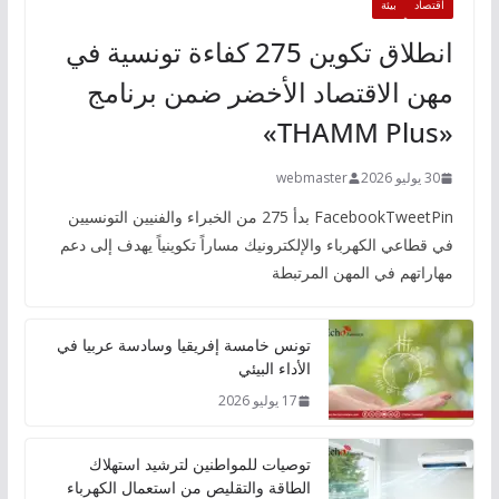
اقتصاد
بيئة
انطلاق تكوين 275 كفاءة تونسية في
مهن الاقتصاد الأخضر ضمن برنامج
«THAMM Plus»
30 يوليو 2026
webmaster
FacebookTweetPin بدأ 275 من الخبراء والفنيين التونسيين
في قطاعي الكهرباء والإلكترونيك مساراً تكوينياً يهدف إلى دعم
مهاراتهم في المهن المرتبطة
تونس خامسة إفريقيا وسادسة عربيا في
الأداء البيئي
17 يوليو 2026
توصيات للمواطنين لترشيد استهلاك
الطاقة والتقليص من استعمال الكهرباء