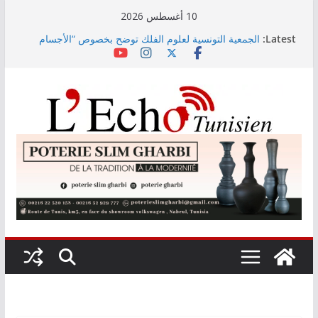
Skip
10 أغسطس 2026
to
Latest:
الجمعية التونسية لعلوم الفلك توضح بخصوص “الأجسام
content
المضيئة” المرصودة في سماء تونس
وزارة البيئة تكشف مستجدات مشروع تثمين النفايات بجربة
رئيس غرفة الملابس الجاهزة والأقمشة: اليوم آخر أجل
للانخراط في موسم التخفيضات الصيفية
مناظرة انتداب أساتذة: اليوم آخر أجل لإيداع ملفات
المقبولين أوليًا
تونس تحتضن المؤتمر الدولي الثامن للتغذية