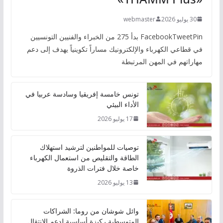
30 يوليو 2026
webmaster
FacebookTweetPin بدأ 275 من الخبراء والفنيين التونسيين
في قطاعي الكهرباء والإلكترونيك مساراً تكوينياً يهدف إلى دعم
مهاراتهم في المهن المرتبطة
تونس خامسة إفريقيا وسادسة عربيا في
الأداء البيئي
17 يوليو 2026
توصيات للمواطنين لترشيد استهلاك
الطاقة والتقليص من استعمال الكهرباء
خاصة خلال فترات الذروة
13 يوليو 2026
وائل شوشان من روما: الشراكات
المتوسطية ركيزة أساسية لدعم الانتقال