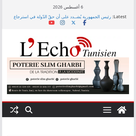
Skip
6 أغسطس 2026
to
Latest:
رئيس الجمهورية يُشــدد على أن حقّ الدّولة في استرجاع
content
أموال الشّعب التونسي لن يسقط بالتّقادم
رابطة الأبطال: النادي الإفريقي يُواجه دجوليبا في الدور
التمهيدي الأوّل
“نسناس وبهناس”.. عرض مسرحي جديد للأطفال يجمع بين
الترفيه والقيم التربوية بمدينة الثقافة
اليوم: قرعة الدور التمهيدي لرابطة الأبطال وكأس
الكونفدرالية
وزارة التربية تنشر نتائج حركة نقل تقريب الأزواج لمدرّسي
التعليم الابتدائي لسنة 2026