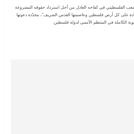
وقوفها الدائم وغير المشروط إلى ‎جانب الشعب الفلسطيني في كفاحه العادل من أجل استرداد حقوقه المشروعة
سيادة على كل أرض فلسطين وعاصمتها القدس الشريف”، مجدّدة دعوتها
وية الكاملة في المنتظم الأممي لدولة فلسطين.