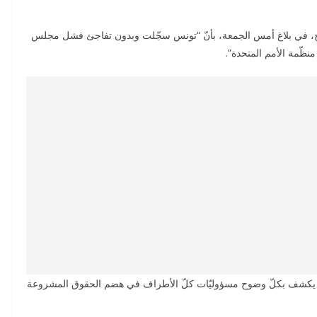
ارج، في بلاغ أمس الجمعة، بأنّ “تونس سجّلت وبدون تفاجئ فشل مجلس
ظّمة الأمم المتحدة”.
لس يكشف بكلّ وضوح مسؤوليّات كلّ الأطراف في هضم الحقوق المشروعة