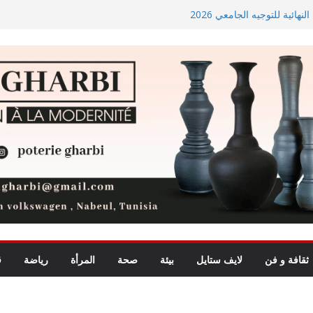
ائية للتوجيه الجامعي 2026
أسعار الغذاء العالمية ترتفع في جويلية إلى أعلى مستوى لها منذ 3
شروع المدخل الجنوبي للعاصمة
راسة ميدانية حول ظاهرة تسول
ثقافة و فن
لايف ستايل
بيئة
صحة
المرأة
رياضة
ق