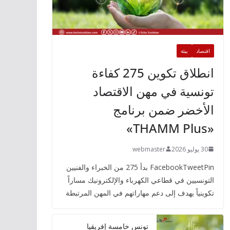
اقتصاد
بيئة
انطلاق تكوين 275 كفاءة
تونسية في مهن الاقتصاد
الأخضر ضمن برنامج
«THAMM Plus»
30 يوليو 2026
webmaster
FacebookTweetPin بدأ 275 من الخبراء والفنيين
التونسيين في قطاعي الكهرباء والإلكترونيك مساراً
تكوينياً يهدف إلى دعم مهاراتهم في المهن المرتبطة
تونس خامسة إفريقيا