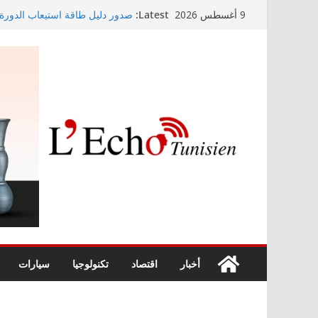
Skip
Latest:
صدور دليل طاقة استيعاب الدورة النه
9 أغسطس 2026
to
سنوات
content
وزير التجهيز يتفقد سير أشغال م
وزارة الأسرة: نسعى لاستكمال د
الأطفال
مندوب عام حماية الطفولة يحذر
أخبار
اقتصاد
تكنولوجيا
سيارات