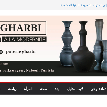
ى احترام التعريفة الدنيا المعتمدة
الاستيعاب للدورة النهائية
 في تجربة موسيقية استثنائية تجمع
الاستثمارات الفلاحية الخاصة المصادق عليها ترتفع بـ15 بالمائة إلى
 لشمال إفريقيا في مراقبة مياه
ثقافة و فن
لايف ستايل
بيئة
صحة
المرأة
رياضة
ق