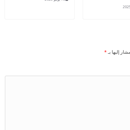
شار إليها بـ
*