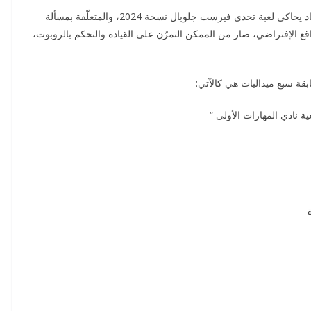
واستطاع الفريق الوطني التونسي تطوير نموذج ثلاثي الأبعاد يحاكي لعبة تحدي فيرست جلوبال نسخة 2024، والمتعلّقة بمسألة
 في المستقبل بإستعمال تقنية الVR، أي الواقع الإفتراضي، صار من الممكن التمرّن على القيادة والتحكم بالروبوت،
ة سبع ميداليات هي كالآتي:
ية نادي المهارات الأولى “