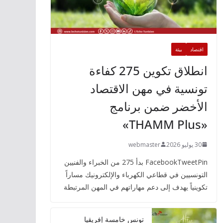
اقتصاد
بيئة
انطلاق تكوين 275 كفاءة
تونسية في مهن الاقتصاد
الأخضر ضمن برنامج
«THAMM Plus»
30 يوليو 2026
webmaster
FacebookTweetPin بدأ 275 من الخبراء والفنيين
التونسيين في قطاعي الكهرباء والإلكترونيك مساراً
تكوينياً يهدف إلى دعم مهاراتهم في المهن المرتبطة
تونس خامسة إفريقيا