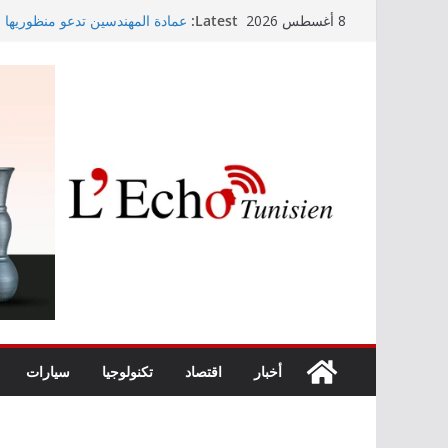
Skip
Latest:
عمادة المهندسين تدعو منظوريها إل
8 أغسطس 2026
to
التوجيه الجامعي: صدور دليل طاقة 
أمين بودشارت يلتقي جمهور بنزرت
content
الفنان بالجمهور
موفى ماي 2026
اختيار معهد باستور مركزا إقليميا
الصرف الصحي والبيئة
أخبار
اقتصاد
تكنولوجيا
سيارات