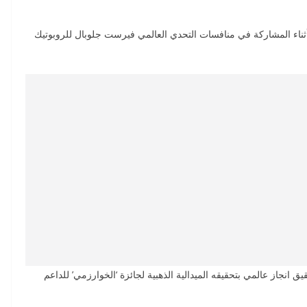
أثناء المشاركة في منافسات التحدي العالمي فيرست جلوبال للروبوتيك
انجاز عالمي بتحقيقه الميدالية الذهبية لجائزة ‘الخوارزمي’ للداعم