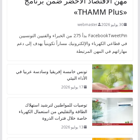
مهن الاقتصاد الأخضر ضمن برنامج
«THAMM Plus»
30 يوليو 2026
webmaster
FacebookTweetPin بدأ 275 من الخبراء والفنيين التونسيين
في قطاعي الكهرباء والإلكترونيك مساراً تكوينياً يهدف إلى دعم
مهاراتهم في المهن المرتبطة
تونس خامسة إفريقيا وسادسة عربيا في
الأداء البيئي
17 يوليو 2026
توصيات للمواطنين لترشيد استهلاك
الطاقة والتقليص من استعمال الكهرباء
خاصة خلال فترات الذروة
13 يوليو 2026