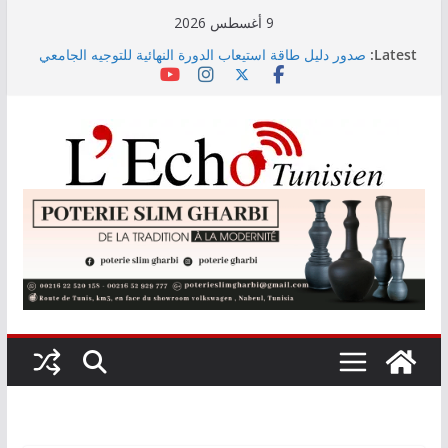
Skip
9 أغسطس 2026
to
Latest:
صدور دليل طاقة استيعاب الدورة النهائية للتوجيه الجامعي
content
2026
أسعار الغذاء العالمية ترتفع في جويلية إلى أعلى مستوى
لها منذ 3 سنوات
وزير التجهيز يتفقد سير أشغال مشروع المدخل الجنوبي
للعاصمة
وزارة الأسرة: نسعى لاستكمال دراسة ميدانية حول ظاهرة
تسول الأطفال
مندوب عام حماية الطفولة يحذر