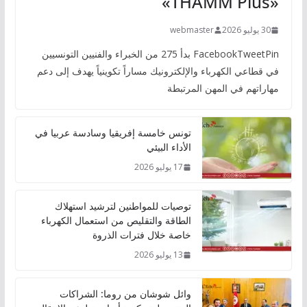
«THAMM Plus»
30 يوليو 2026
webmaster
FacebookTweetPin بدأ 275 من الخبراء والفنيين التونسيين
في قطاعي الكهرباء والإلكترونيك مساراً تكوينياً يهدف إلى دعم
مهاراتهم في المهن المرتبطة
تونس خامسة إفريقيا وسادسة عربيا في
الأداء البيئي
17 يوليو 2026
توصيات للمواطنين لترشيد استهلاك
الطاقة والتقليص من استعمال الكهرباء
خاصة خلال فترات الذروة
13 يوليو 2026
وائل شوشان من روما: الشراكات