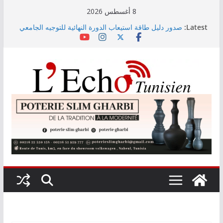
Skip
8 أغسطس 2026
to
Latest:
صدور دليل طاقة استيعاب الدورة النهائية للتوجيه الجامعي
content
2026
أسعار الغذاء العالمية ترتفع في جويلية إلى أعلى مستوى
لها منذ 3 سنوات
وزير التجهيز يتفقد سير أشغال مشروع المدخل الجنوبي
للعاصمة
وزارة الأسرة: نسعى لاستكمال دراسة ميدانية حول ظاهرة
تسول الأطفال
مندوب عام حماية الطفولة يحذر