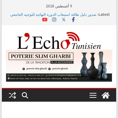
Skip
9 أغسطس 2026
to
Latest:
صدور دليل طاقة استيعاب الدورة النهائية للتوجيه الجامعي
content
2026
أسعار الغذاء العالمية ترتفع في جويلية إلى أعلى مستوى
لها منذ 3 سنوات
وزير التجهيز يتفقد سير أشغال مشروع المدخل الجنوبي
للعاصمة
وزارة الأسرة: نسعى لاستكمال دراسة ميدانية حول ظاهرة
تسول الأطفال
مندوب عام حماية الطفولة يحذر