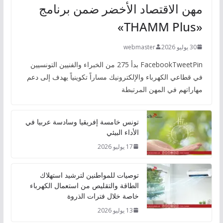
مهن الاقتصاد الأخضر ضمن برنامج
«THAMM Plus»
30 يوليو 2026
webmaster
FacebookTweetPin بدأ 275 من الخبراء والفنيين التونسيين
في قطاعي الكهرباء والإلكترونيك مساراً تكوينياً يهدف إلى دعم
مهاراتهم في المهن المرتبطة
تونس خامسة إفريقيا وسادسة عربيا في
الأداء البيئي
17 يوليو 2026
توصيات للمواطنين لترشيد استهلاك
الطاقة والتقليص من استعمال الكهرباء
خاصة خلال فترات الذروة
13 يوليو 2026