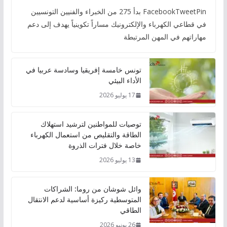
FacebookTweetPin بدأ 275 من الخبراء والفنيين التونسيين
في قطاعي الكهرباء والإلكترونيك مساراً تكوينياً يهدف إلى دعم
مهاراتهم في المهن المرتبطة
تونس خامسة إفريقيا وسادسة عربيا في
الأداء البيئي
17 يوليو 2026
توصيات للمواطنين لترشيد استهلاك
الطاقة والتقليص من استعمال الكهرباء
خاصة خلال فترات الذروة
13 يوليو 2026
وائل شوشان من روما: الشراكات
المتوسطية ركيزة أساسية لدعم الانتقال
الطاقي
26 يونيو 2026