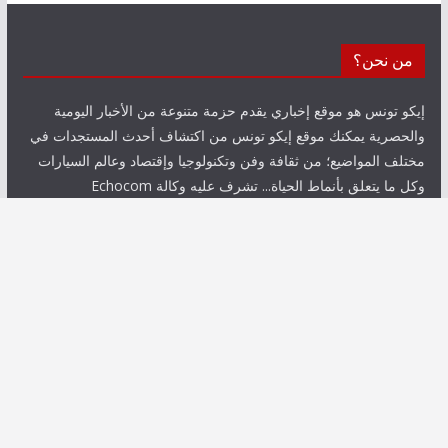
من نحن؟
إيكو تونس هو موقع إخباري يقدم حزمة متنوعة من الأخبار اليومية
والحصرية يمكنك موقع إيكو تونس من اكتشاف أحدث المستجدات في
مختلف المواضيع؛ من ثقافة وفن وتكنولوجيا وإقتصاد وعالم السيارات
وكل ما يتعلق بأنماط الحياة... تشرف عليه وكالة Echocom