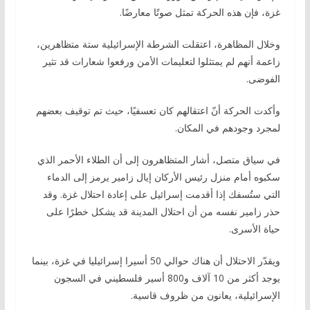
غزة، فإن هذه الحركة تمثل صوتًا معارضًا.
وخلال المظاهرة، اعتقلت الشرطة الإسرائيلية ستة متظاهرين،
زاعمة أنهم لم يمتثلوا لتعليمات الأمن ورفعوا شعارات قد تثير
الفوضى.
وأكدت الحركة أنّ اعتقالهم كان تعسفيًا، حيث تم توقيف بعضهم
لمجرد وجودهم في المكان.
في سياق متصل، أشار المتظاهرون إلى أن الطلاء الأحمر الذي
سكبوه أمام منزل رئيس الأركان إيال زامير يرمز إلى الدماء
التي ستُسفك إذا أقدمت إسرائيل على إعادة احتلال غزة. وقد
حذر زامير نفسه من أن احتلال المدينة قد يشكل خطرًا على
حياة الأسرى.
ويقدّر الاحتلال أن هناك حوالي 50 أسيرا إسرائيليا في غزة، بينما
يوجد أكثر من 10 آلاف و800 أسير فلسطيني في السجون
الإسرائيلية، يعانون من ظروف قاسية.