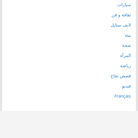
سيارات
ثقافة و فن
لايف ستايل
بيئة
صحة
المرأة
رياضة
قصص نجاح
فيديو
Français