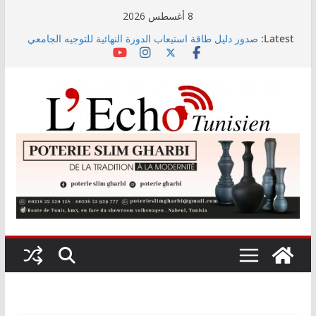
Skip
8 أغسطس 2026
to
Latest:
صدور دليل طاقة استيعاب الدورة النهائية للتوجيه الجامعي
content
2026
أسعار الغذاء العالمية ترتفع في جويلية إلى أعلى مستوى
لها منذ 3 سنوات
وزير التجهيز يتفقد سير أشغال مشروع المدخل الجنوبي
للعاصمة
وزارة الأسرة: نسعى لاستكمال دراسة ميدانية حول ظاهرة
تسول الأطفال
مندوب عام حماية الطفولة يحذر