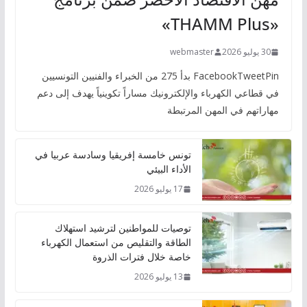
«THAMM Plus»
30 يوليو 2026
webmaster
FacebookTweetPin بدأ 275 من الخبراء والفنيين التونسيين
في قطاعي الكهرباء والإلكترونيك مساراً تكوينياً يهدف إلى دعم
مهاراتهم في المهن المرتبطة
تونس خامسة إفريقيا وسادسة عربيا في
الأداء البيئي
17 يوليو 2026
توصيات للمواطنين لترشيد استهلاك
الطاقة والتقليص من استعمال الكهرباء
خاصة خلال فترات الذروة
13 يوليو 2026