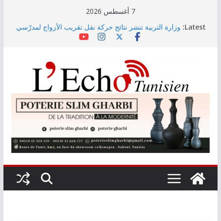
Skip
7 أغسطس 2026
to
Latest:
وزارة التربية تنشر نتائج حركة نقل تقريب الأزواج لمدرّسي
content
التعليم الابتدائي لسنة 2026
Kaso يصنع الحدث في مهرجان نابل بسهرة استثنائية
رابطة الأبطال: النادي الإفريقي يُواجه دجوليبا في الدور
التمهيدي الأوّل
“نسناس وبهناس”.. عرض مسرحي جديد للأطفال يجمع بين
الترفيه والقيم التربوية بمدينة الثقافة
اليوم: قرعة الدور التمهيدي لرابطة الأبطال وكأس
الكونفدرالية