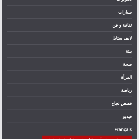
سيارات
ثقافة و فن
لايف ستايل
بيئة
صحة
المرأة
رياضة
قصص نجاح
فيديو
Français