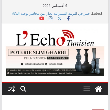
Skip
6 أغسطس 2026
to
Latest:
خبير في التربية السيبرانية يحذّر من مخاطر توجيه الذكاء
content
الاصطناعي التوليدي لتفاعلات المستخدمين
اليوم: قرعة الدور التمهيدي لرابطة الأبطال وكأس
الكونفدرالية
وزارة التربية تنشر نتائج حركة نقل تقريب الأزواج لمدرّسي
التعليم الابتدائي لسنة 2026
رئيس الجمهورية يُشــدد على أن حقّ الدّولة في استرجاع
أموال الشّعب التونسي لن يسقط بالتّقادم
معهد الإحصاء: مؤشر أسعار الاستهلاك يرتفع بنسبة 0,2%
خلال شهر جويلية 2026