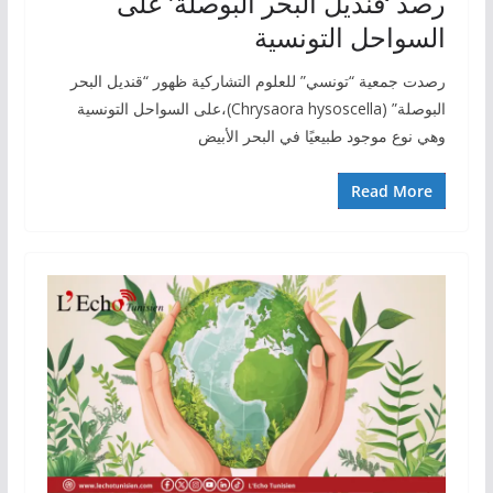
رصد ‘قنديل البحر البوصلة’ على
السواحل التونسية
رصدت جمعية “تونسي” للعلوم التشاركية ظهور “قنديل البحر
البوصلة” (Chrysaora hysoscella)،على السواحل التونسية
وهي نوع موجود طبيعيًا في البحر الأبيض
Read More