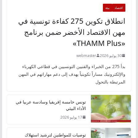
اقتصاد
بيئة
انطلاق تكوين 275 كفاءة تونسية في
مهن الاقتصاد الأخضر ضمن برنامج
«THAMM Plus»
30 يوليو 2026
webmaster
بدأ 275 من الخبراء والفنيين التونسيين في قطاعي الكهرباء
والإلكترونيك مساراً تكوينياً يهدف إلى دعم مهاراتهم في المهن
المرتبطة بالتحول
تونس خامسة إفريقيا وسادسة عربيا في
الأداء البيئي
17 يوليو 2026
توصيات للمواطنين لترشيد استهلاك